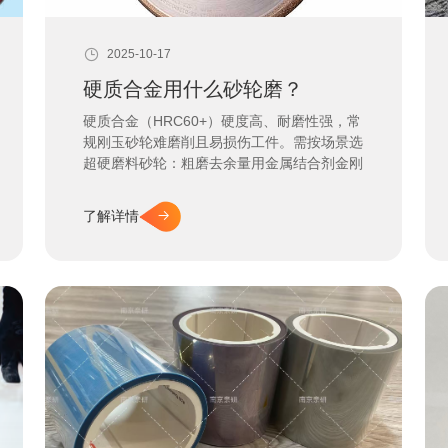
2025-10-17
硬质合金用什么砂轮磨？
硬质合金（HRC60+）硬度高、耐磨性强，常
规刚玉砂轮难磨削且易损伤工件。需按场景选
超硬磨料砂轮：粗磨去余量用金属结合剂金刚
石砂轮，精磨（Ra0.4um 内）用树脂结合剂
CBN 砂轮，今天就跟随南京奈研新材料了解
了解详情
更多专业磨削方案。