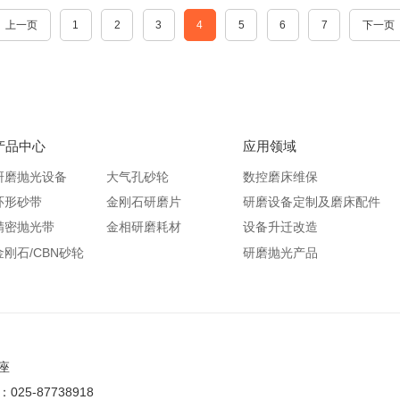
上一页
1
2
3
4
5
6
7
下一页
产品中心
应用领域
研磨抛光设备
大气孔砂轮
数控磨床维保
环形砂带
金刚石研磨片
研磨设备定制及磨床配件
精密抛光带
金相研磨耗材
设备升迁改造
金刚石/CBN砂轮
研磨抛光产品
座
25-87738918