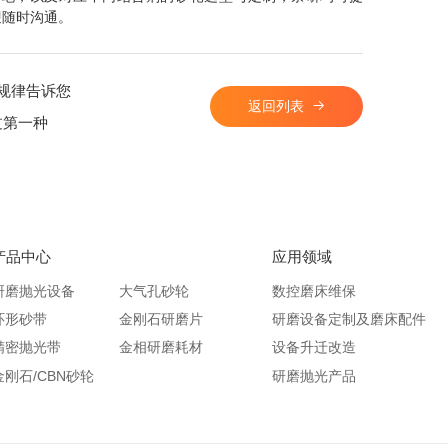
迎随时沟通。
规律告诉您
返回列表
过第一种
产品中心
应用领域
研磨抛光设备
大气孔砂轮
数控磨床维保
环形砂带
金刚石研磨片
研磨设备定制及磨床配件
精密抛光带
金相研磨耗材
设备升迁改造
金刚石/CBN砂轮
研磨抛光产品