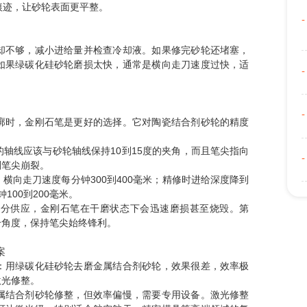
痕迹，让砂轮表面更平整。
却不够，减小进给量并检查冷却液。如果修完砂轮还堵塞，
如果绿碳化硅砂轮磨损太快，通常是横向走刀速度过快，适
廓时，金刚石笔是更好的选择。它对陶瓷结合剂砂轮的精度
轴线应该与砂轮轴线保持10到15度的夹角，而且笔尖指向
则笔尖崩裂。
程，横向走刀速度每分钟300到400毫米；精修时进给深度降到
100到200毫米。
充分供应，金刚石笔在干磨状态下会迅速磨损甚至烧毁。第
个角度，保持笔尖始终锋利。
案
：用绿碳化硅砂轮去磨金属结合剂砂轮，效果很差，效率极
激光修整。
属结合剂砂轮修整，但效率偏慢，需要专用设备。激光修整