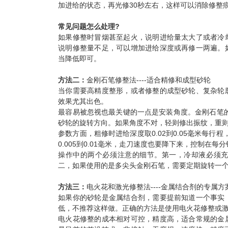
加进给的状态，再光修30秒左右，这样可以消除修整
常见问题怎么处理?
如果修整时冒烟甚至起火，说明进给量太大了或者冷
说明修整量不足，可以增加进给深度或再修一两遍。
当降低即可。
方法二：
金刚石笔修整法----适合精修和成型砂轮
当你需要高精度整形，或者修整的成型砂轮、复杂轮
效果尤其出色。
最容易被忽视也最关键的一点是安装角度。金刚石笔的
砂轮的旋转方向。如果角度不对，轻则修出振纹，重
参数方面，粗修时进给深度取0.02到0.05毫米每行
0.005到0.01毫米，走刀速度也要降下来，控制在每分钟
操作中的两个必须注意的细节。第一，冷却液必须
二，如果使用的是多尖头金刚石笔，需要定期旋转一
方法三：
电火花和激光修整法----金属结合剂的专属方
如果你的砂轮是金属结合剂，需要提前知道一个事实
低，不推荐这样做。正确的方法是使用电火花修整或
电火花修整的成本相对可控，精度高，适合常规的金