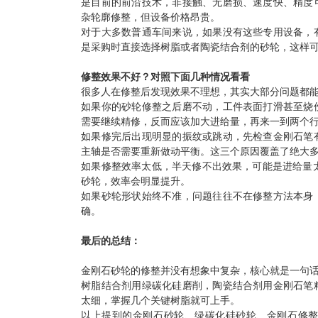
是目前的前沿技术，非接触、无磨损、速度快、精度
杂轮廓修整，但设备价格昂贵。
对于大多数普通车间来说，如果没有这些专用设备，
是采购时直接选择树脂或者陶瓷结合剂的砂轮，这样
修整效果不好？对照下面几种情况看看
很多人在修整后发现效果不理想，其实大部分问题都
如果你的砂轮修整之后磨不动，工件表面打滑甚至烧
需要继续精修，反而应该加大进给量，再来一到两个
如果修完后出现明显的振纹或跳动，先检查金刚石笔
主轴是否需要重新做动平衡。这三个原因覆盖了绝大
如果修整效率太低，半天修不出效果，可能是进给量
砂轮，效率会明显提升。
如果砂轮形状始终不准，问题往往不在修整方法本身
确。
最后的总结：
金刚石砂轮
的修整并没有想象中复杂，核心就是一句
树脂结合剂用绿碳化硅磨削，陶瓷结合剂用金刚石笔
太细，掌握几个关键树脂就可上手。
以上提到的金刚石砂轮、绿碳化硅砂轮、金刚石修