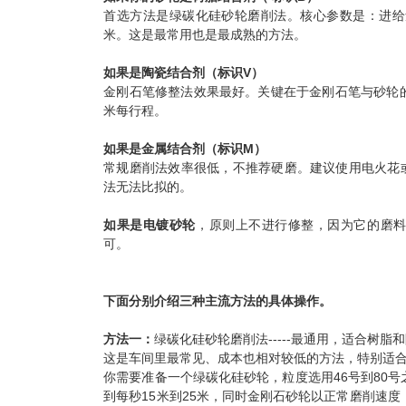
首选方法是绿碳化硅砂轮磨削法。核心参数是：进给量每
米。这是最常用也是最成熟的方法。
如果是陶瓷结合剂（标识V）
金刚石笔修整法
效果最好。关键在于金刚石笔与砂轮的夹角
米每行程。
如果是金属结合剂（标识M）
常规磨削法效率很低，不推荐硬磨。建议使用电火花
法无法比拟的。
如果是电镀砂轮
，原则上不进行修整，因为它的磨
可。
下面分别介绍三种主流方法的具体操作。
方法一：
绿碳化硅砂轮磨削法-----最通用，适合树脂
这是车间里最常见、成本也相对较低的方法，特别适
你需要准备一个绿碳化硅砂轮，粒度选用46号到80
到每秒15米到25米，同时金刚石砂轮以正常磨削速度