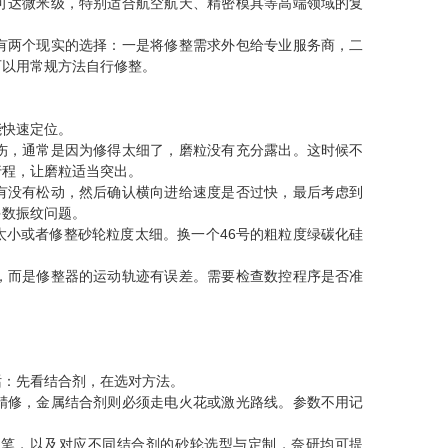
可达微米级，特别适合航空航天、精密模具等高端领域的复
有两个现实的选择：一是将修整需求外包给专业服务商，二
可以用常规方法自行修整。
能快速定位。
伤，通常是因为修得太细了，磨粒没有充分露出。这时候不
行程，让磨粒适当突出。
有没有松动，然后确认横向进给速度是否过快，最后考虑到
多数振纹问题。
太小或者修整砂轮粒度太细。换一个46号的粗粒度绿碳化硅
，而是修整器的运动轨迹有误差。需要检查数控程序是否准
话：先看结合剂，在选对方法。
精修，金属结合剂则必须走电火花或激光路线。参数不用记
整笔，以及对应不同结合剂的砂轮选型与定制，
奈研
均可提