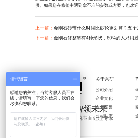
供。如果您在修整中遇到拿不准的参数或方案，也欢
上一篇：
金刚石砂带什么时候比砂轮更划算？五个
下一篇：
金刚石修整笔有4种形状，80%的人只用
请您留言
关于奈研
公司介绍
感谢您的关注，当前客服人员不在
线，请填写一下您的信息，我们会
企业文化
尽快和您联系。
匠心研磨，智领未来
企业荣誉
公司动态
南京奈研，您身边的表面处理专家