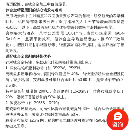
借适配性，在钛合金加工中价值显著。​
钛合金精密磨削的核心场景与难点​
应用场景集中在对精度和表面质量要求严苛的领域：航空航天的发动机
叶片、机匣等需微米级公差；医疗器械的人工关节等表面粗糙度需
Ra0.8μm 以下；高端汽车电机壳体等需兼顾效率与密封面平整度。​
磨削要求与难点：尺寸公差常需 ±0.01mm，表面粗糙度需 Ra0.4-
Ra1.6μm，且要平衡效率。但钛合金导热差易发热（超 500℃致氧
化）、塑性好易粘砂堵塞砂带、强度高加速砂带损耗，这些都增加了磨
削难度。​
适配钛合金磨削的砂带优势​
针对钛合金特性，多款碳化硅及陶瓷砂带表现出色：​
1.
碳化硅堆积磨料砂带
（如 R595W、P595N）​
磨料呈多层堆积结构，切削锋利度提升 40%，能快速切断钛合金塑性切
屑，减少粘屑。实测单条可磨钛合金叶片 50-60 片，是普通砂带的 2-
2.5 倍。​
特殊结合剂耐温超 200℃，高速磨削（15-20m/s）时磨粒脱落率低于
20%，远优于普通砂带的 50% 以上。​
2.
陶瓷砂带（如 P963S、R970）​
陶瓷磨料硬度更高，耐磨性比普通碳化硅提升 30%，适合钛合金粗磨阶
段快速去余量，效率比传统砂带提高近 50%。​
粒度分布偏差 ±2μm 内，精磨时表面粗糙度可稳定在 Ra0.4μm，减少后
续抛光工序。​