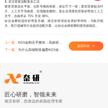
3.
灵活背基适配复杂工况​
硬质背基适合平面、台阶等规则表面，保证尺寸一致；柔软背基贴合叶
片、人工关节等曲面，实现随形磨削。某企业用柔软背基砂带加工人工
关节，合格率从 75% 升至 98%。​
钛合金磨削选对砂带是关键。
南京奈研
深谙各类砂带特性，为航空航
天、医疗器械等行业提供适配方案，让钛合金精密磨削更高效稳定。​
上一篇：
KGS金刚石手擦块：高效研磨赋能精密加工
返回列表
下一篇：
为什么高端制造偏爱KGS金刚石砂带？
匠心研磨，智领未来
南京奈研，您身边的表面处理专家